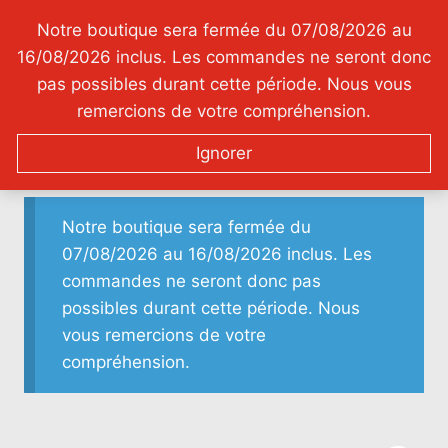
Aller
Sel gastronomique aromatisé au vin et aux
Notre boutique sera fermée du 07/08/2026 au
au
épices
16/08/2026 inclus. Les commandes ne seront donc
contenu
pas possibles durant cette période. Nous vous
Sel De Château
remercions de votre compréhension.
Ignorer
Notre boutique sera fermée du
07/08/2026 au 16/08/2026 inclus. Les
commandes ne seront donc pas
possibles durant cette période. Nous
vous remercions de votre
compréhension.